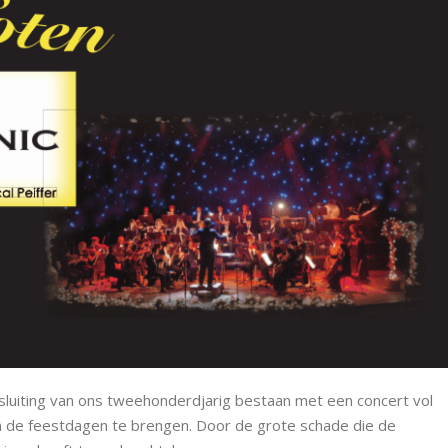
afsluiting van ons tweehonderdjarig bestaan met een concert vol
n de feestdagen te brengen. Door de grote schade die de