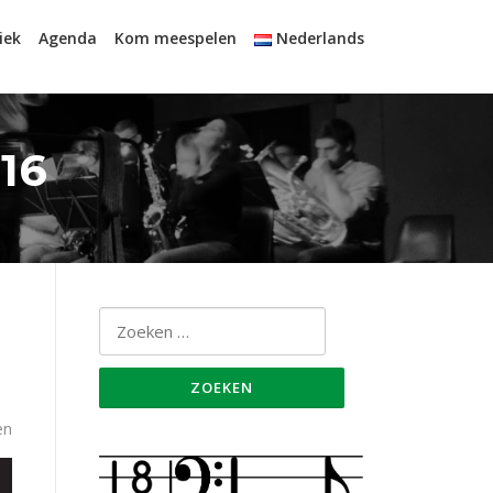
iek
Agenda
Kom meespelen
Nederlands
16
Zoeken
naar:
en