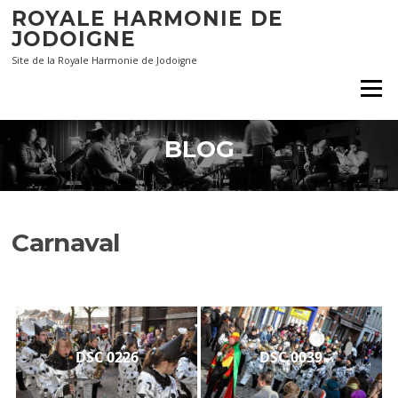
Aller
ROYALE HARMONIE DE
au
JODOIGNE
contenu
Site de la Royale Harmonie de Jodoigne
Menu
BLOG
Carnaval
DSC 0226
DSC 0039