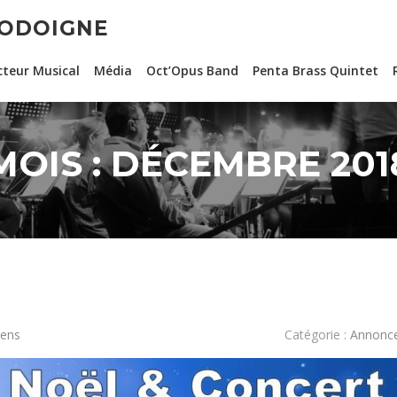
JODOIGNE
cteur Musical
Média
Oct’Opus Band
Penta Brass Quintet
MOIS :
DÉCEMBRE 201
sens
Catégorie :
Annonc