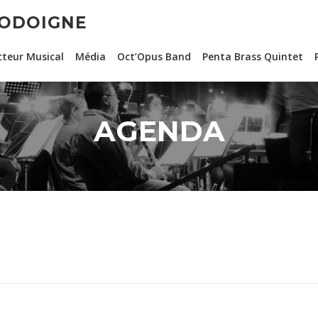
JODOIGNE
cteur Musical
Média
Oct’Opus Band
Penta Brass Quintet
AGENDA