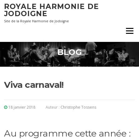
Aller
ROYALE HARMONIE DE
au
JODOIGNE
contenu
Site de la Royale Harmonie de Jodoigne
Menu
BLOG
Viva carnaval!
18 janvier 2018
Auteur :
Christophe Tossens
Au programme cette année :